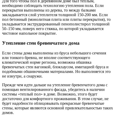
Для того чтобы пол в деревянном доме был теплым,
необходимо соблюдать технологию утепления пола. Если
перекрытия выполнены из дерева, то между балками
закладывается слой утеплителя толщиной 150-200 мм. Если
пол бетонный (монолитная плита или плиты перекрытия), то
укладывается экструдированный пенополистирол толщиной
50–150 мм, поверх него стяжка, по которой укладывается
чистовое напольное покрытие.
Утепление стен бревенчатого дома
Если стены дома выполнены из бруса небольшого сечения
или тонкого бревна, не вполне соответствующего
климатической норме региона, возможна обшивка
бревенчатых стен вагонкой, блокхаусом, имитацией бруса и
подобными обшивочными материалами. Но выполняется это
не изнутри, а снаружи.
Прежде чем идти дальше на утепление бревенчатого дома с
помощью вентилированного фасада, убедитесь в наличии
системы «теплый пол» в доме. Возможно, этого будет
достаточно для комфортного проживания. В этом случае, не
будет надобности облицовывать прекрасные бревенчатые
стены, которые являются основной привлекательностью таких
домов.