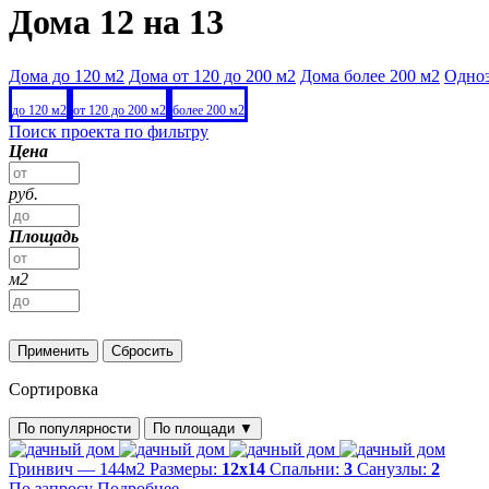
Дома 12 на 13
Дома до 120 м2
Дома от 120 до 200 м2
Дома более 200 м2
Одно
до 120 м2
от 120 до 200 м2
более 200 м2
Поиск проекта по фильтру
Цена
руб.
Площадь
м2
Применить
Сбросить
Сортировка
По популярности
По площади
▼
Гринвич — 144м2
Размеры:
12х14
Спальни:
3
Санузлы:
2
По запросу
Подробнее