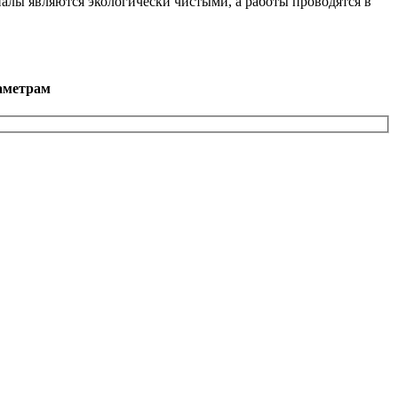
иалы являются экологически чистыми, а работы проводятся в
аметрам