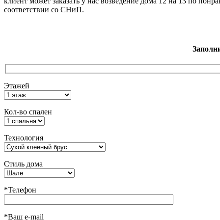
клиент может заказать у нас возведение дома 12 на 13 по пон
соответствии со СНиП.
Заполн
Этажей
Кол-во спален
Технология
Стиль дома
*Телефон
*Ваш e-mail