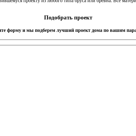
равившемуся проекту из любого типа бруса или бревна. Все матер
Подобрать проект
ите форму и мы подберем лучший проект дома по вашим пар