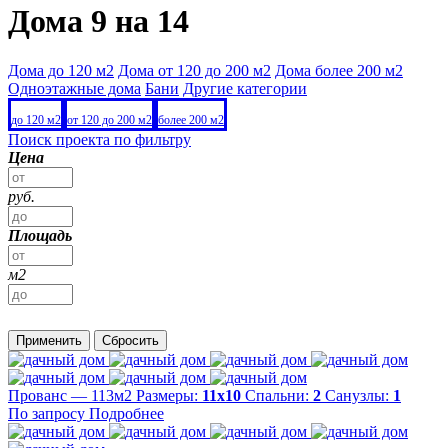
Дома 9 на 14
Дома до 120 м2
Дома от 120 до 200 м2
Дома более 200 м2
Одноэтажные дома
Бани
Другие категории
до 120 м2
от 120 до 200 м2
более 200 м2
Поиск проекта по фильтру
Цена
руб.
Площадь
м2
Применить
Сбросить
Прованс — 113м2
Размеры:
11х10
Спальни:
2
Санузлы:
1
По запросу
Подробнее