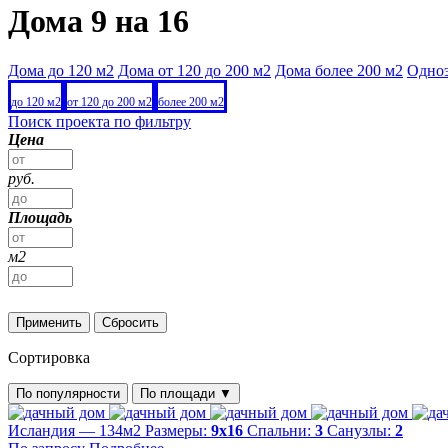
Дома 9 на 16
Дома до 120 м2
Дома от 120 до 200 м2
Дома более 200 м2
Одно
до 120 м2
от 120 до 200 м2
более 200 м2
Поиск проекта по фильтру
Цена
руб.
Площадь
м2
Применить
Сбросить
Сортировка
По популярности
По площади
▼
Исландия — 134м2
Размеры:
9х16
Спальни:
3
Санузлы:
2