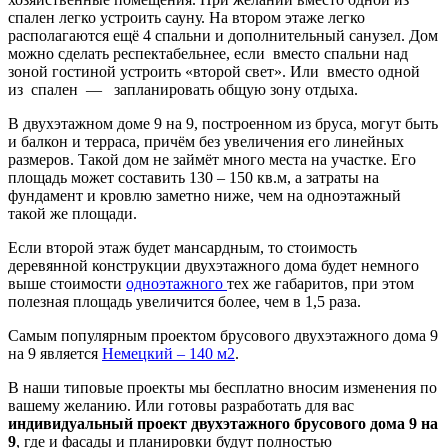
спален легко устроить сауну. На втором этаже легко
располагаются ещё 4 спальни и дополнительный санузел. Дом
можно сделать респектабельнее, если вместо спальни над
зоной гостиной устроить «второй свет». Или вместо одной
из спален — запланировать общую зону отдыха.
В двухэтажном доме 9 на 9, построенном из бруса, могут быть
и балкон и терраса, причём без увеличения его линейных
размеров. Такой дом не займёт много места на участке. Его
площадь может составить 130 – 150 кв.м, а затраты на
фундамент и кровлю заметно ниже, чем на одноэтажный
такой же площади.
Если второй этаж будет мансардным, то стоимость
деревянной конструкции двухэтажного дома будет немного
выше стоимости
одноэтажного
тех же габаритов, при этом
полезная площадь увеличится более, чем в 1,5 раза.
Самым популярным проектом брусового двухэтажного дома 9
на 9 является
Немецкий – 140 м2
.
В наши типовые проекты мы бесплатно вносим изменения по
вашему желанию. Или готовы разработать для вас
индивидуальный проект двухэтажного брусового дома 9 на
9
, где и фасады и планировки будут полностью