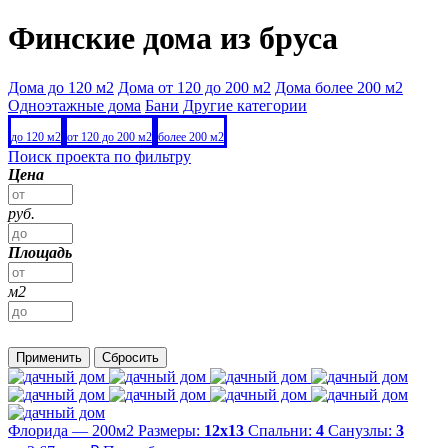
Финские дома из бруса
Дома до 120 м2
Дома от 120 до 200 м2
Дома более 200 м2
Одноэтажные дома
Бани
Другие категории
до 120 м2
от 120 до 200 м2
более 200 м2
Поиск проекта по фильтру
Цена
руб.
Площадь
м2
Применить
Сбросить
Флорида — 200м2
Размеры:
12х13
Спальни:
4
Санузлы:
3