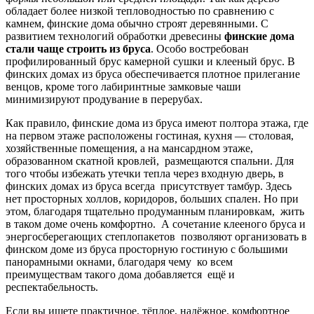
обладает более низкой тепловодностью по сравнению с
камнем, финские дома обычно строят деревянными. С
развитием технологий обработки древесины
финские дома
стали чаще строить из бруса
. Особо востребован
профилированный брус камерной сушки и клееный брус. В
финских домах из бруса обеспечивается плотное прилегание
венцов, кроме того лабиринтные замковые чаши
минимизируют продувание в перерубах.
Как правило, финские дома из бруса имеют полтора этажа, где
на первом этаже расположены гостиная, кухня — столовая,
хозяйственные помещения, а на мансардном этаже,
образованном скатной кровлей, размещаются спальни. Для
того чтобы избежать утечки тепла через входную дверь, в
финских домах из бруса всегда присутствует тамбур. Здесь
нет просторных холлов, коридоров, больших спален. Но при
этом, благодаря тщательно продуманным планировкам, жить
в таком доме очень комфортно. А сочетание клееного бруса и
энергосберегающих степлопакетов позволяют организовать в
финском доме из бруса просторную гостиную с большими
панорамными окнами, благодаря чему ко всем
преимуществам такого дома добавляется ещё и
респектабельность.
Если вы ищете практичное, тёплое, надёжное, комфортное