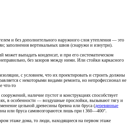
ителем и без дополнительного наружного слоя утепления — это
и; заполнения вертикальных швов (снаружи и изнутри).
ий может выпадать конденсат, и при его систематическом
еправильно, без зазоров между ними. Или стойки каркасного
золяции, с условием, что их проектировать и строить должны
авляется с некоторыми видами ремонта, но непрофессионал не
е что-то
сооружений, наличие пустот и конструкциях способствует
ях, в особенности — воздушные прослойки, вызывают тягу и
менение цельной древесины бревна или бруса (
деревянные
вна или бруса самовозгораются лишь при t 360—400°.
ром этаже дома, то люди, находящиеся на первом этаже