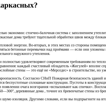
каркасных?
 целью экономии: стоечно-балочная система с заполнением утепл
ркасные дома требуют тщательной обработки швов между блокам
епловой энергии. Во-вторых, в этих местах со стороны помещен
ляться бетонные перемычки над проёмами — если они уложены н
тельного наружного утепления.
и полностью удовлетворяют современным требованиям по теплои
равнения: каждый счастливый обладатель «Жигулей» вполне спр
слойные стены — это ещё не «Мерседес» в строительстве, но уж
роопасность. Сосгласно СНиП Пожарная безопасность зданий и 
ся беспустотные сплошные конструкции. Пустоты в конструкци
и появлении очага возгорания «вспыхивают как спички». Воспла
0—300°, деревянные дома , точнее их бревенчатые стены из бре
и шумо изоляция. Другими словами, если вы подпрыгните на вто