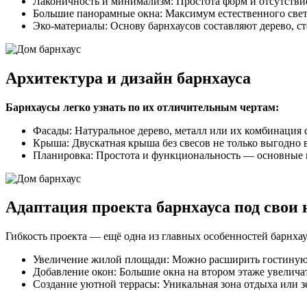
Лаконичность и минимализм: Простота форм и отсутстви
Большие панорамные окна: Максимум естественного свет
Эко-материалы: Основу барнхаусов составляют дерево, ст
Архитектура и дизайн барнхауса
Барнхаусы легко узнать по их отличительным чертам:
Фасады: Натуральное дерево, металл или их комбинация
Крыша: Двускатная крыша без свесов не только выгодно 
Планировка: Простота и функциональность — основные 
Адаптация проекта барнхауса под свои
Гибкость проекта — ещё одна из главных особенностей барнха
Увеличение жилой площади: Можно расширить гостиную 
Добавление окон: Большие окна на втором этаже увеличат
Создание уютной террасы: Уникальная зона отдыха или з