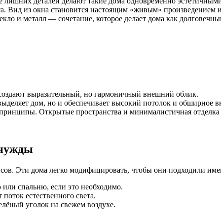
е лишних деталей делают такие дома одновременно эстетичным
а. Вид из окна становится настоящим «живым» произведением 
екло и металл — сочетание, которое делает дома как долговечны
 создают выразительный, но гармоничный внешний облик.
выделяет дом, но и обеспечивает высокий потолок и обширное в
принципы. Открытые пространства и минималистичная отделка 
 нужды
усов. Эти дома легко модифицировать, чтобы они подходили име
или спальню, если это необходимо.
 поток естественного света.
елёный уголок на свежем воздухе.