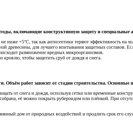
етоды, включающие конструктивную защиту и специальные а
не ниже +5°С, так как антисептики теряют эффективность на хо
ой древесины, для лучшего впитывания защитных составов. Если
происходит размножение вредных микроорганизмов.
 кровлю, чтобы защитить сруб от дождя и снега.
и. Объём работ зависит от стадии строительства. Основные 
щать от снега и дождя, используя сетки или временные констру
 собрана, её можно покрыть рубероидом или плёнкой. При отсут
евянный дом от природных воздействий и продлить срок его слу