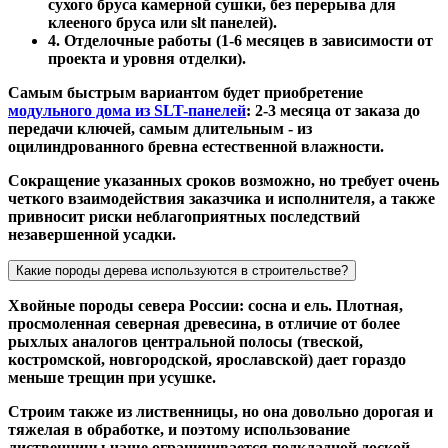
сухого бруса камерной сушки, без перерыва для
клееного бруса или slt панелей).
4. Отделочные работы (1-6 месяцев в зависимости от
проекта и уровня отделки).
Самым быстрым вариантом будет приобретение
модульного дома из SLT-панелей
: 2-3 месяца от заказа до
передачи ключей, самым длительным - из
оцилиндрованного бревна естественной влажности.
Сокращение указанных сроков возможно, но требует очень
четкого взаимодействия заказчика и исполнителя, а также
привносит риски неблагоприятных последствий
незавершенной усадки.
Какие породы дерева используются в строительстве?
Хвойные породы севера России: сосна и ель. Плотная,
просмоленная северная древесина, в отличие от более
рыхлых аналогов центральной полосы (твеской,
костромской, новгородской, ярославской) дает гораздо
меньше трещин при усушке.
Строим также из лиственницы, но она довольно дорогая и
тяжелая в обработке, и поэтому использование
лиственницы чаще ограничивается подкладной доской,