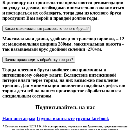
К договору на строительство прилагаются рекомендации
по уходу за домом, необходимо внимательно ознакомиться
и постараться их соблюдать, тогда дом из клееного бруса
прослужит Вам верой и правдой долгие годы.
Какие максимальные размеры клееного бруса?
Максимальная длина, удобная для транспортировки, – 12
м; максимальная ширина 280мм, максимальная высота -
так называемый брус двойной склейки -270мм.
Зачем производить обработку торцов?
Торцы клееного бруса наиболее восприимчивы к
интенсивному обмену влаги. Вследствие интенсивной
потери влаги через торцы, на них возможно появление
трещин. Для минимизации появления подобных дефектов
торцы деталей на нашем производстве обрабатываются
специальным составом.
Подписывайтесь на нас
Наш инстаграм
Группа вконтакте
группа facebook
*Cогласно статье 1259 ГК РФ все проекты, чертежи и изображения, представленные
на сайте nforest.ru являются объектами авторского права и охраняются