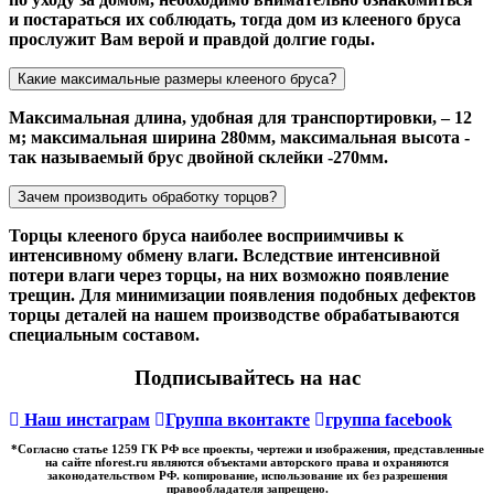
и постараться их соблюдать, тогда дом из клееного бруса
прослужит Вам верой и правдой долгие годы.
Какие максимальные размеры клееного бруса?
Максимальная длина, удобная для транспортировки, – 12
м; максимальная ширина 280мм, максимальная высота -
так называемый брус двойной склейки -270мм.
Зачем производить обработку торцов?
Торцы клееного бруса наиболее восприимчивы к
интенсивному обмену влаги. Вследствие интенсивной
потери влаги через торцы, на них возможно появление
трещин. Для минимизации появления подобных дефектов
торцы деталей на нашем производстве обрабатываются
специальным составом.
Подписывайтесь на нас
Наш инстаграм
Группа вконтакте
группа facebook
*Cогласно статье 1259 ГК РФ все проекты, чертежи и изображения, представленные
на сайте nforest.ru являются объектами авторского права и охраняются
законодательством РФ. копирование, использование их без разрешения
правообладателя запрещено.