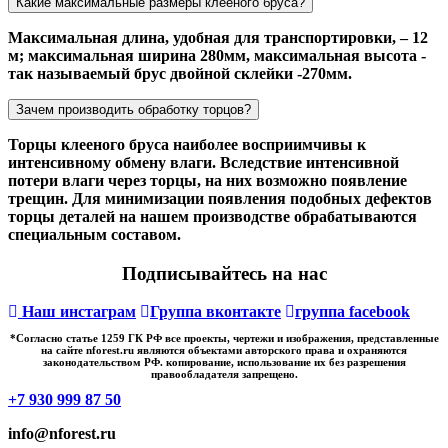
Какие максимальные размеры клееного бруса?
Максимальная длина, удобная для транспортировки, – 12
м; максимальная ширина 280мм, максимальная высота -
так называемый брус двойной склейки -270мм.
Зачем производить обработку торцов?
Торцы клееного бруса наиболее восприимчивы к
интенсивному обмену влаги. Вследствие интенсивной
потери влаги через торцы, на них возможно появление
трещин. Для минимизации появления подобных дефектов
торцы деталей на нашем производстве обрабатываются
специальным составом.
Подписывайтесь на нас
Наш инстаграм
Группа вконтакте
группа facebook
*Cогласно статье 1259 ГК РФ все проекты, чертежи и изображения, представленные
на сайте nforest.ru являются объектами авторского права и охраняются
законодательством РФ. копирование, использование их без разрешения
правообладателя запрещено.
+7 930 999 87 50
info@nforest.ru