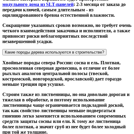
модульного дома из SLT-панелей
: 2-3 месяца от заказа до
передачи ключей, самым длительным - из
оцилиндрованного бревна естественной влажности.
Сокращение указанных сроков возможно, но требует очень
четкого взаимодействия заказчика и исполнителя, а также
привносит риски неблагоприятных последствий
незавершенной усадки.
Какие породы дерева используются в строительстве?
Хвойные породы севера России: сосна и ель. Плотная,
просмоленная северная древесина, в отличие от более
рыхлых аналогов центральной полосы (твеской,
костромской, новгородской, ярославской) дает гораздо
меньше трещин при усушке.
Строим также из лиственницы, но она довольно дорогая и
тяжелая в обработке, и поэтому использование
лиственницы чаще ограничивается подкладной доской,
так как свойство лиственицы меньше подвергаться
гниению легко заменяется использованием современных
средств защиты сосны или ели. К тому же лиственица
более плотная, а значит сруб из нее будет более холодный
при той же толщине.