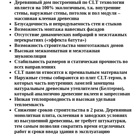
Деревянный дом построенный по CLT технологии
является на 100% экологичным, т.к. внутренние
стены, наружные стены, потолок и пол модуля –
массивная клееная древесина
Безусадочность и непродуваемость стен и стыков
Возможность монтажа навесных фасадов
Отсутствие динамических вибраций в межэтажных
перекрытиях («эффекта батута»)
Возможность строительства многоэтажных домов
Высокая межкомнатная и межэтажная
звукоизоляция
Стабильность размеров и статическая прочность во
всех направлениях
CLT панели относятся к премиальным материалам
Наружные стены собираются из плит CLT-термо, в
которых часть внутренних ламелей замещена
натуральным древесным утеплителем (Белтермо),
который аналогично древесине вклеен и запрессован
Низкая теплопроводность и высокая удельная
теплоемкость
Снижение сроков строительства в 2 раза. Деревянная
монолитная плита, склеенная в заводских условиях
из высушенной древесины, не требует штукатурки,
тем самым позволяя сократить время отделочных
работ и сроки ввода здания в эксплуатацию