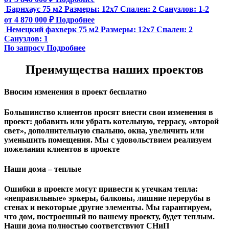
Барнхаус 75 м2
Размеры:
12x7
Спален:
2
Санузлов:
1-2
от 4 870 000 ₽
Подробнее
Немецкий фахверк 75 м2
Размеры:
12x7
Спален:
2
Санузлов:
1
По запросу
Подробнее
Преимущества наших проектов
Вносим изменения в проект бесплатно
Большинство клиентов просят внести свои изменения в
проект: добавить или убрать котельную, террасу, «второй
свет», дополнительную спальню, окна, увеличить или
уменьшить помещения. Мы с удовольствием реализуем
пожелания клиентов в проекте
Наши дома – теплые
Ошибки в проекте могут привести к утечкам тепла:
«неправильные» эркеры, балконы, лишние перерубы в
стенах и некоторые другие элементы. Мы гарантируем,
чтo дом, построенный по нашему проекту, будет теплым.
Наши дома полностью соответствуют СНиП