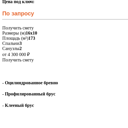
Цена под ключ:
По запросу
Получить смету
Размеры (м)
16х10
Площадь (м²)
173
Спальни
3
Санузлы
2
от 4 300 000 ₽
Получить смету
- Оцилиндрованное бревно
- Профилированный брус
- Клееный брус