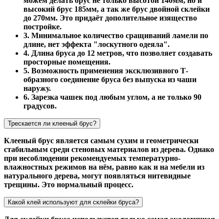
можем делать брус не только высотой 140мм, но и
высокий брус 185мм, а так же брус двойной склейки
до 270мм. Это придаёт дополительное изящество
постройке.
3. Минимальное количество сращиваний ламели по
длине, нет эффекта "лоскутного одеяла".
4. Длина бруса до 12 метров, что позволяет создавать
просторные помещения.
5. Возможность применения эксклюзивного Т-
образного соединение бруса без выпуска из чаши
наружу.
6. Зарезка чашек под любым углом, а не только 90
градусов.
Трескается ли клееный брус?
Клееный брус является самым сухим и геометрически
стабильным среди стеновых материалов из дерева. Однако
при несоблюдении рекомендуемых температурно-
влажностных режимов на нём, равно как и на мебели из
натурального дерева, могут появляться нитевидные
трещины. Это нормальный процесс.
Какой клей используют для склейки бруса?