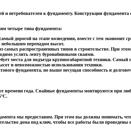
ей и нетребователен к фундаменту. Конструкция фундамента
рим четыре типа фундамента:
амый дорогой на этапе возведения, вместе с тем экономит ср
с небольшим перепадом высот.
з самых распространенных типов в строительстве. При это
ходимо услить ленту буронабивными сваями.
требует места для подъезда крупногабаритной техники. Самый
ысот и невозможностью использования техники.
тового фундамента, но выше несущая способность и долговеч
от времени года. Свайные фундаменты монтируются при люб
5°С.
дамента мы предоставим. При этом вы должны понимать, что
оительство дома под ключ, чтобы все работы были проведен