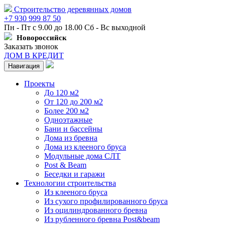
Строительство деревянных домов
+7 930 999 87 50
Пн - Пт с 9.00 до 18.00 Сб - Вс выходной
Новороссийск
Заказать звонок
ДОМ В КРЕДИТ
Навигация
Проекты
До 120 м2
От 120 до 200 м2
Более 200 м2
Одноэтажные
Бани и бассейны
Дома из бревна
Дома из клееного бруса
Модульные дома СЛТ
Post & Beam
Беседки и гаражи
Технологии строительства
Из клееного бруса
Из сухого профилированного бруса
Из оцилиндрованного бревна
Из рубленного бревна Post&beam