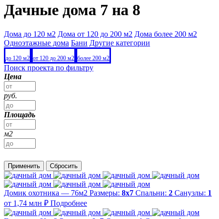
Дачные дома 7 на 8
Дома до 120 м2
Дома от 120 до 200 м2
Дома более 200 м2
Одноэтажные дома
Бани
Другие категории
до 120 м2
от 120 до 200 м2
более 200 м2
Поиск проекта по фильтру
Цена
руб.
Площадь
м2
Применить
Сбросить
Домик охотника — 76м2
Размеры:
8х7
Спальни:
2
Санузлы:
1
от 1,74 млн ₽
Подробнее