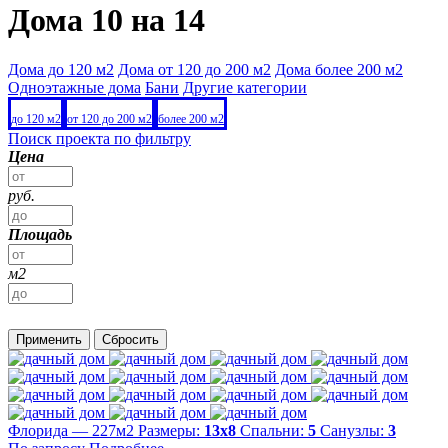
Дома 10 на 14
Дома до 120 м2
Дома от 120 до 200 м2
Дома более 200 м2
Одноэтажные дома
Бани
Другие категории
до 120 м2
от 120 до 200 м2
более 200 м2
Поиск проекта по фильтру
Цена
руб.
Площадь
м2
Применить
Сбросить
Флорида — 227м2
Размеры:
13х8
Спальни:
5
Санузлы:
3