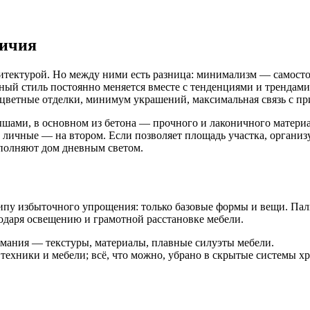
личия
итектурой. Но между ними есть разница: минимализм — самосто
й стиль постоянно меняется вместе с тенденциями и трендами.
оцветные отделки, минимум украшений, максимальная связь с пр
шами, в основном из бетона — прочного и лаконичного материа
личные — на втором. Если позволяет площадь участка, организу
полняют дом дневным светом.
пу избыточного упрощения: только базовые формы и вещи. Пал
одаря освещению и грамотной расстановке мебели.
имания — текстуры, материалы, плавные силуэты мебели.
 техники и мебели; всё, что можно, убрано в скрытые системы 