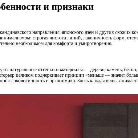
обенности и признаки
скандинавского направления, японского дзен и других схожих к
инимализмом: строгая чистота линий, лаконичность форм, отсут
ительно необходимом для комфорта и умиротворения.
ют натуральные оттенки и материалы — дерево, камень, бетон, 
стерьер целиком подчеркивает принцип «меньше — значит больше
ость, экологичность и эргономика. Здесь каждая вещь занимает 