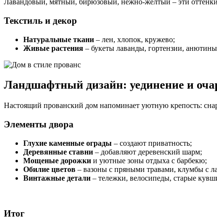
Лавандовый, мятный, бирюзовый, нежно-желтый – эти оттенки
Текстиль и декор
Натуральные ткани
– лен, хлопок, кружево;
Живые растения
– букеты лаванды, гортензии, анютиных
Ландшафтный дизайн: уединение и оча
Настоящий прованский дом напоминает уютную крепость: снар
Элементы двора
Глухие каменные ограды
– создают приватность;
Деревянные ставни
– добавляют деревенский шарм;
Мощеные дорожки
и уютные зоны отдыха с барбекю;
Обилие цветов
– вазоны с пряными травами, клумбы с ла
Винтажные детали
– тележки, велосипеды, старые кувш
Итог