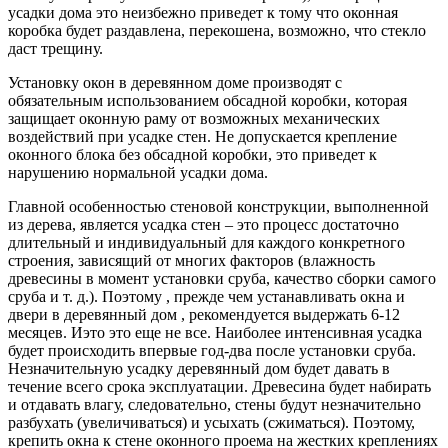
усадки дома это неизбежно приведет к тому что оконная
коробка будет раздавлена, перекошена, возможно, что стекло
даст трещину.
Установку окон в деревянном доме производят с
обязательным использованием обсадной коробки, которая
защищает оконную раму от возможных механических
воздействий при усадке стен. Не допускается крепление
оконного блока без обсадной коробки, это приведет к
нарушению нормальной усадки дома.
Главной особенностью стеновой конструкции, выполненной
из дерева, является усадка стен – это процесс достаточно
длительный и индивидуальный для каждого конкретного
строения, зависящий от многих факторов (влажность
древесины в момент установки сруба, качество сборки самого
сруба и т. д.). Поэтому , прежде чем устанавливать окна и
двери в деревянный дом , рекомендуется выдержать 6-12
месяцев. Иэто это еще не все. Наиболее интенсивная усадка
будет происходить впервые год-два после установки сруба.
Незначительную усадку деревянный дом будет давать в
течение всего срока эксплуатации. Древесина будет набирать
и отдавать влагу, следовательно, стены будут незначительно
разбухать (увеличиваться) и усыхать (сжиматься). Поэтому,
крепить окна к стене оконного проема на жестких креплениях