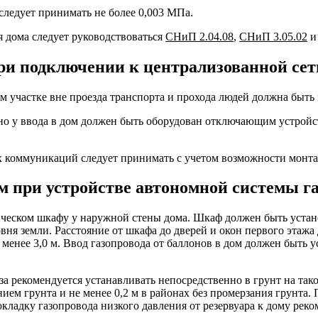
 следует принимать не более 0,003 МПа.
я дома следует руководствоваться
СНиП
2.04.08
,
СНиП
3.05.02
и
при подключении к централизованной се
 участке вне проезда транспорта и прохода людей должна быть н
о у ввода в дом должен быть оборудован отключающим устройств
х коммуникаций следует принимать с учетом возможности монта
дом при устройстве автономной системы г
ическом шкафу у наружной стены дома. Шкаф должен быть устано
ня земли. Расстояние от шкафа до дверей и окон первого этажа 
енее 3,0 м. Ввод газопровода от баллонов в дом должен быть у
 рекомендуется устанавливать непосредственно в грунт на тако
нием грунта и не менее 0,2 м в районах без промерзания грунта
кладку газопровода низкого давления от резервуара к дому реко