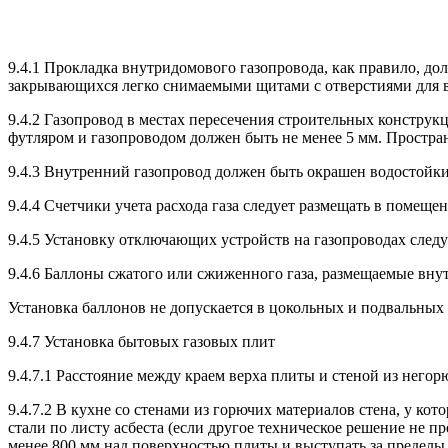
9.4.1 Прокладка внутридомового газопровода, как правило, до
закрывающихся легко снимаемыми щитами с отверстиями для 
9.4.2 Газопровод в местах пересечения строительных конструк
футляром и газопроводом должен быть не менее 5 мм. Простра
9.4.3 Внутренний газопровод должен быть окрашен водостойк
9.4.4 Счетчики учета расхода газа следует размещать в помеще
9.4.5 Установку отключающих устройств на газопроводах след
9.4.6 Баллоны сжатого или сжиженного газа, размещаемые вну
Установка баллонов не допускается в цокольных и подвальных
9.4.7 Установка бытовых газовых плит
9.4.7.1 Расстояние между краем верха плиты и стеной из него
9.4.7.2 В кухне со стенами из горючих материалов стена, у ко
стали по листу асбеста (если другое техническое решение не п
менее 800 мм над поверхностью плиты и выступать за пределы 