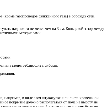
в (кроме газопроводов сжиженного газа) в бороздах стен,
тупать над полом не менее чем на 3 см. Кольцевой зазор между
ластичными материалами.
борами.
ходятся газопотребляющие приборы.
тривания.
ие, например, в виде слоя штукатурки или листа кровельной
анное покрытие должно располагаться от пола на высоту не
 краем верха плиты и стеной в этом случае должно быть не