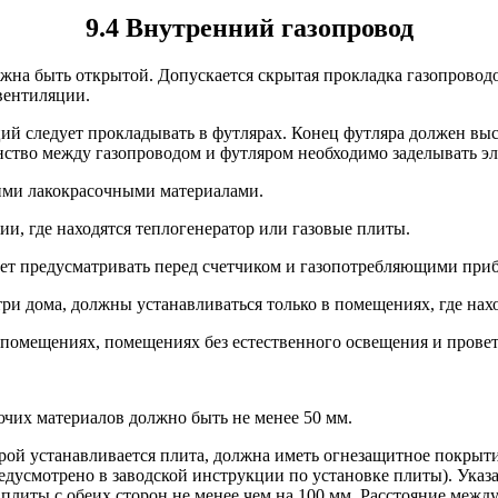
9.4 Внутренний газопровод
лжна быть открытой. Допускается скрытая прокладка газопроводо
вентиляции.
ций следует прокладывать в футлярах. Конец футляра должен выс
нство между газопроводом и футляром необходимо заделывать э
ими лакокрасочными материалами.
нии, где находятся теплогенератор или газовые плиты.
ует предусматривать перед счетчиком и газопотребляющими при
три дома, должны устанавливаться только в помещениях, где на
 помещениях, помещениях без естественного освещения и прове
рючих материалов должно быть не менее 50 мм.
торой устанавливается плита, должна иметь огнезащитное покрыт
редусмотрено в заводской инструкции по установке плиты). Указ
плиты с обеих сторон не менее чем на 100 мм. Расстояние между