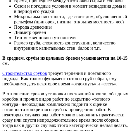
Время, прошедшее между заготовкой сырья и сборкой
Сезон и погодные условия в момент возведения дома и
в период его усадки
Микроклимат местности, где стоит дом, обусловленный
рельефом (пригорок, низина, открытая местность, лес)
Порода древесины
Диаметр брёвен
Тип межвенцового утеплителя
Размер сруба, сложность конструкции, количество
внутренних капитальных стен, балок и т.п.
В среднем, срубы из цельных бревен усаживаются на 10-15
см.
Строительство срубов
требует терпения и поэтапного
подхода. Как только фундамент готов и сруб собран, ему
необходимо дать некоторое время «отдохнуть» и «сесть».
В отношении сроков установки постоянной кровли, обсадных
коробок и прочих видов работ по закрытию «теплого
контура» необходимо комплексно подойти к оценке
готовности конкретного сруба к проведению работ. В
некоторых случаях ряд работ можно выполнять практически
сразу или спустя непродолжительное время после сборки,
тогда как в других случаях этого категорически нельзя делать,
и следует выждать положенное время усадки.