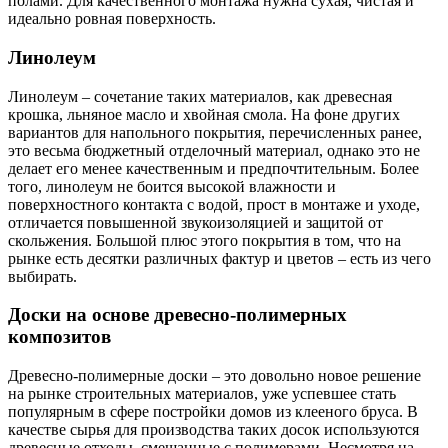
полами. Для качественного монтажа нужна сухая, чистая и
идеально ровная поверхность.
Линолеум
Линолеум – сочетание таких материалов, как древесная
крошка, льняное масло и хвойная смола. На фоне других
вариантов для напольного покрытия, перечисленных ранее,
это весьма бюджетный отделочный материал, однако это не
делает его менее качественным и предпочтительным. Более
того, линолеум не боится высокой влажности и
поверхностного контакта с водой, прост в монтаже и уходе,
отличается повышенной звукоизоляцией и защитой от
скольжения. Большой плюс этого покрытия в том, что на
рынке есть десятки различных фактур и цветов – есть из чего
выбирать.
Доски на основе древесно-полимерных
композитов
Древесно-полимерные доски – это довольно новое решение
на рынке строительных материалов, уже успевшее стать
популярным в сфере постройки домов из клееного бруса. В
качестве сырья для производства таких досок используются
древесные отходы, смешанные с полимерами. Несмотря на