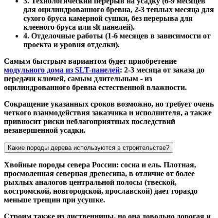
3. Технологический перерыв на усадку (6-9 месяцев
для оцилиндрованного бревна, 2-3 теплых месяца для
сухого бруса камерной сушки, без перерыва для
клееного бруса или slt панелей).
4. Отделочные работы (1-6 месяцев в зависимости от
проекта и уровня отделки).
Самым быстрым вариантом будет приобретение
модульного дома из SLT-панелей
: 2-3 месяца от заказа до
передачи ключей, самым длительным - из
оцилиндрованного бревна естественной влажности.
Сокращение указанных сроков возможно, но требует очень
четкого взаимодействия заказчика и исполнителя, а также
привносит риски неблагоприятных последствий
незавершенной усадки.
Какие породы дерева используются в строительстве?
Хвойные породы севера России: сосна и ель. Плотная,
просмоленная северная древесина, в отличие от более
рыхлых аналогов центральной полосы (твеской,
костромской, новгородской, ярославской) дает гораздо
меньше трещин при усушке.
Строим также из лиственницы, но она довольно дорогая и