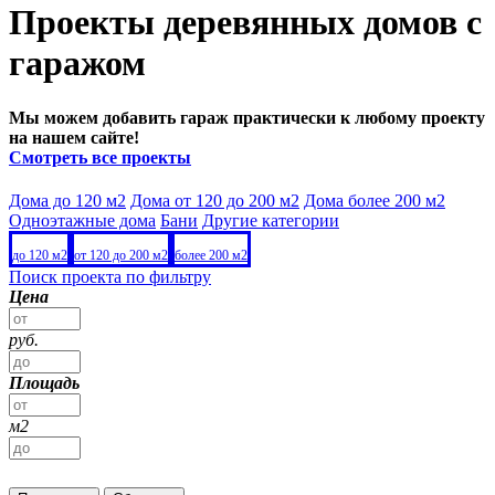
Проекты деревянных домов с
гаражом
Мы можем добавить гараж практически к любому проекту
на нашем сайте!
Смотреть все проекты
Дома до 120 м2
Дома от 120 до 200 м2
Дома более 200 м2
Одноэтажные дома
Бани
Другие категории
до 120 м2
от 120 до 200 м2
более 200 м2
Поиск проекта по фильтру
Цена
руб.
Площадь
м2